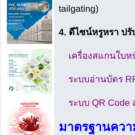
tailgating)
4. ดีไซน์หรูหรา ปร
เครื่องสแกนใบหน้
ระบบอ่านบัตร RFI
ระบบ QR Code สำห
มาตรฐานความป