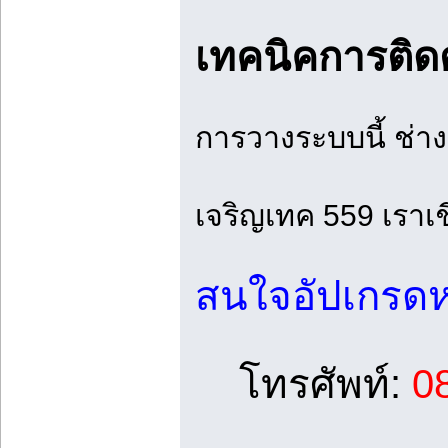
เทคนิคการติดต
การวางระบบนี้ ช่า
เจริญเทค 559 เราเช
สนใจอัปเกรดหมู
โทรศัพท์:
08