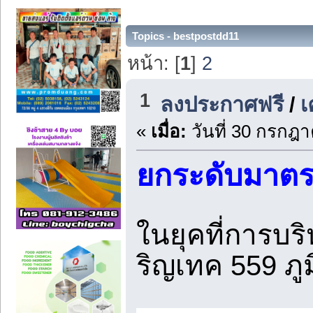
Topics - bestpostdd11
หน้า: [
1
]
2
1
ลงประกาศฟรี
/
เ
«
เมื่อ:
วันที่ 30 กรกฎา
ยกระดับมาต
ในยุคที่การบริ
ริญเทค 559 ภ